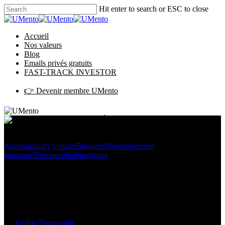
Hit enter to search or ESC to close
Accueil
Nos valeurs
Blog
Emails privés gratuits
FAST-TRACK INVESTOR
👉 Devenir membre UMento
Accountability Update
Business
Développement
personnel
Freelance
Indépendants
Vos désirs sont vos ordres –
Êtes-vous enseignable ?
By
Cédric Tempestini
20/09/2019
January 27th, 2020