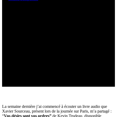
Êtes-vous enseignable ?
La semaine dernière j’ai commencé à écouter un livre audio que
Xavier Sourceau, présent lors de la journée sur Paris, m’a partagé :
“
Vos désirs sont vos ordres”
de Kevin Trudeau, disponible