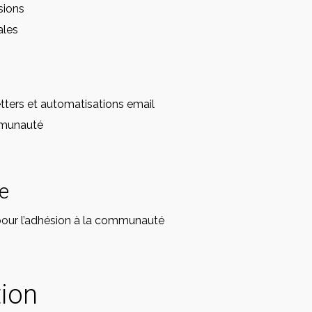
sions
ales
tters et automatisations email
mmunauté
e
pour l’adhésion à la communauté
tion