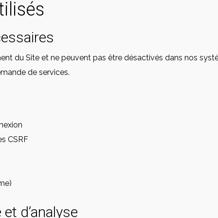
ilisés
cessaires
nt du Site et ne peuvent pas être désactivés dans nos systè
demande de services.
nnexion
ues CSRF
ime)
 et d’analyse