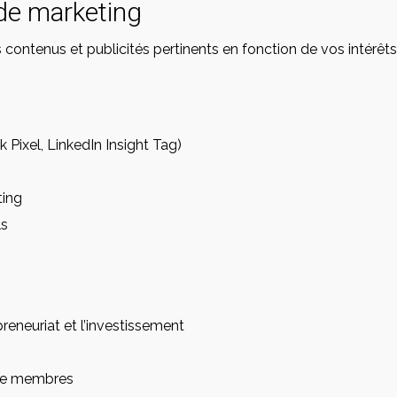
 de marketing
contenus et publicités pertinents en fonction de vos intérêts
 Pixel, LinkedIn Insight Tag)
ting
Inscrivez-vous à notre liste
ls
d'emails privés gratuits !
Pour recevoir prochainement des
partages d’expérience
, de
opportunités d’accéder à
des contenus ou lives privés
,
reneuriat et l’investissement
des
réductions spéciales
, des
invitations à des
événements
et des
opportunités d’investissement
.
de membres