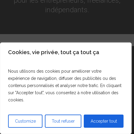
pour les entrepreneurs, freelances,
indépendants.
Cookies, vie privée, tout ça tout ça
Nous utilisons des cookies pour améliorer votre
expérience de navigation, diffuser des publicités ou des
contenus personnalisés et analyser notre trafic. En cliquant
sur "Accepter tout", vous consentez à notre utilisation des
cookies.
Suivez-nous !
Emails privés gratuits
Customize
Tout refuser
Accepter tout
Vidéos