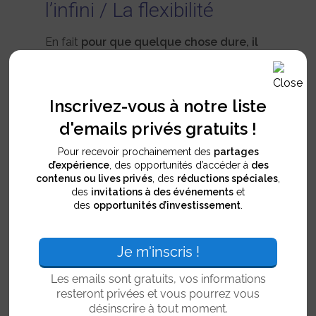
l’infini / La flexibilité
En fait
pour que quelque chose dure, il
Accueil
faut trouver le point d’équilibre pour
Nos Valeurs
que cet effort qui nous fasse progresser
Inscrivez-vous à notre liste
soit soutenable à l’infini
.
Blog
d'emails privés gratuits !
C’est une notion qui est notamment
Pour recevoir prochainement des
Emails Privés
partages
abordée dans le livre
Human Machine
. Je le
d’expérience
, des opportunités d’accéder à
des
contenus ou lives privés
, des
réductions spéciales
Gratuits
,
conseille pour ceux qui sont novices dans
des
invitations à des événements
et
des
opportunités d’investissement
.
le développement personnel et
FAST-TRACK
l’optimisation de leur vie, c’est surtout des
INVESTOR
choses dont j’avais déjà conscience.
👉 Devenir
De plus il faut forcément
intégrer de la
Membre UMe
flexibilité
.