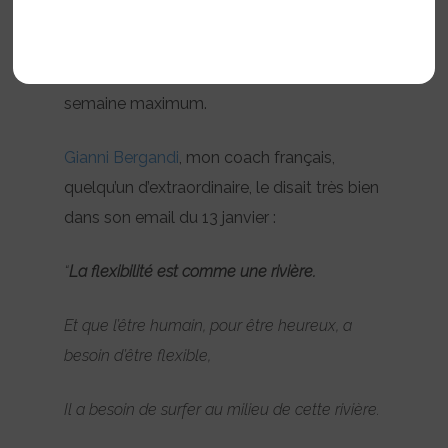
C’est pour ça que je m’autorise à faire
sauter ma séance de sport une fois par
semaine maximum.
Gianni Bergandi
, mon coach français,
quelqu’un d’extraordinaire, le disait très bien
dans son email du 13 janvier :
“
La flexibilité est comme une rivière.
Et que l’être humain, pour être heureux, a
besoin d’être flexible,
Il a besoin de surfer au milieu de cette rivière.