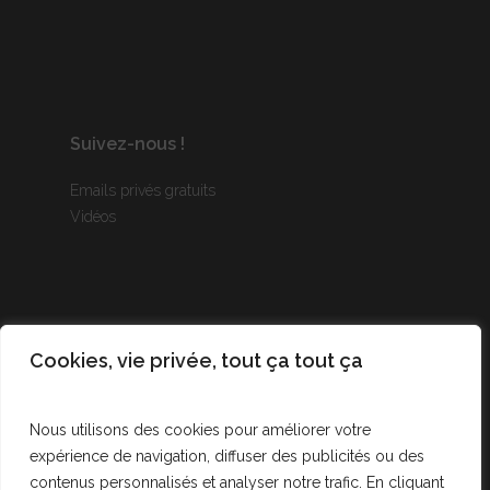
Suivez-nous !
Emails privés gratuits
Vidéos
Liens rapides
Cookies, vie privée, tout ça tout ça
Accueil
Nos valeurs
Nous utilisons des cookies pour améliorer votre
Mentions légales
expérience de navigation, diffuser des publicités ou des
Politique de cookies
contenus personnalisés et analyser notre trafic. En cliquant