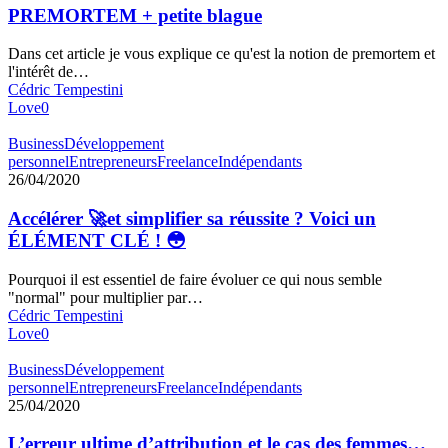
PREMORTEM + petite blague
Dans cet article je vous explique ce qu'est la notion de premortem et
l'intérêt de…
Cédric Tempestini
Love
0
Business
Développement
personnel
Entrepreneurs
Freelance
Indépendants
26/04/2020
Accélérer 🚀et simplifier sa réussite ? Voici un
ÉLÉMENT CLÉ ! 😳
Pourquoi il est essentiel de faire évoluer ce qui nous semble
"normal" pour multiplier par…
Cédric Tempestini
Love
0
Business
Développement
personnel
Entrepreneurs
Freelance
Indépendants
25/04/2020
L’erreur ultime d’attribution et le cas des femmes…