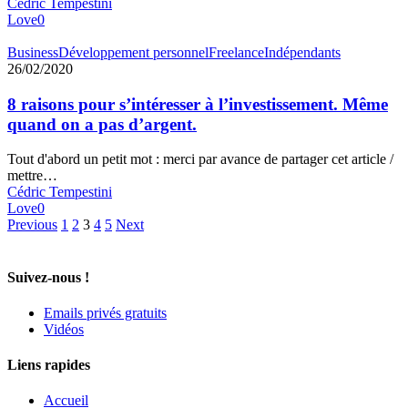
Cédric Tempestini
Love
0
Business
Développement personnel
Freelance
Indépendants
26/02/2020
8 raisons pour s’intéresser à l’investissement. Même
quand on a pas d’argent.
Tout d'abord un petit mot : merci par avance de partager cet article /
mettre…
Cédric Tempestini
Love
0
Previous
1
2
3
4
5
Next
Suivez-nous !
Emails privés gratuits
Vidéos
Liens rapides
Accueil