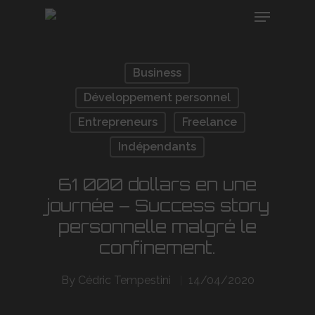
Business
Hit enter to search or ESC to close
Développement personnel
Entrepreneurs
Freelance
Indépendants
61 000 dollars en une
journée – Success story
personnelle malgré le
confinement.
By
Cédric Tempestini
14/04/2020