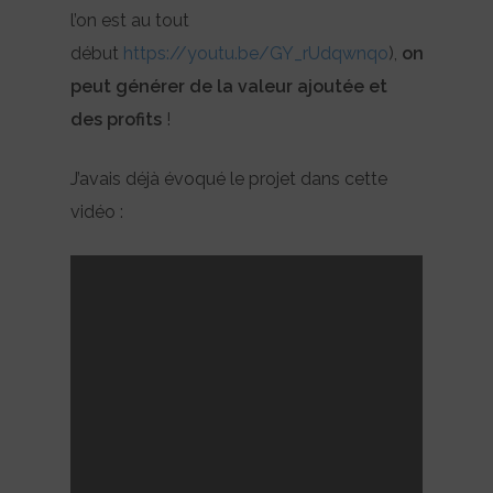
l’on est au tout
début
https://youtu.be/GY_rUdqwnqo
),
on
peut générer de la valeur ajoutée et
des profits
!
J’avais déjà évoqué le projet dans cette
vidéo :