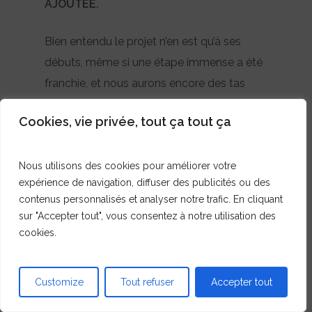
AJOUTÉE.
Bien entendu le projet n’en est qu’à ses
débuts, même si une étape immense a été
franchie, et nous aurons encore des tas
d’obstacles à franchir, mais je suis certain
Cookies, vie privée, tout ça tout ça
que nous y arriverons.
J’ai une absolue conviction dans notre
Nous utilisons des cookies pour améliorer votre
expérience de navigation, diffuser des publicités ou des
capacité à gérer les problèmes, à rebondir
contenus personnalisés et analyser notre trafic. En cliquant
et à trouver des solutions intelligentes en
sur "Accepter tout", vous consentez à notre utilisation des
acccord avec nos valeurs.
cookies.
BE STRONG, STAY POSITIVE.
Customize
Tout refuser
Accepter tout
A très vite