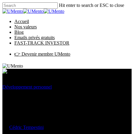
Hit enter to search or ESC to close
Accueil
Nos valeurs
Blog
Emails privés gratuits
FAST-TRACK INVESTOR
👉 Devenir membre UMento
Développement personnel
Stimulus / Réaction – Créer le
Gap
By
Cédric Tempestini
22/09/2020
October 5th, 2020