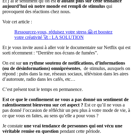
Et j’ai le sentiment qu’on est
d’autant plus sur cette tendance
aujourd’hui où notre monde est rempli de stimulus
qui
provoquent des réactions chez nous.
Voir cet article :
Ressourcez-vous, réduisez votre stress 🤗 et boostez
votre créativité 🚀 : LA SOLUTION
Et je vous invite aussi à aller voir le documentaire sur Netflix qui est
sorti récemment : “Derrière nos écrans de fumées”.
On est sur
un rythme soutenu de notifications, d’informations
(ou de désinformations) omniprésentes
, de stimulus, auxquels on
répond : pubs dans la rue, réseaux sociaux, télévision dans les aires
d’autoroute, radio dans les cafés, etc…
C’est présent tout le temps en permanence.
Est ce que le confinement ne vous a pas donné un sentiment de
ralentissement bienvenu sur cet aspect ?
Est ce qu’il ne vous a
pas donné l’occasion de réfléchir un peu plus à votre mode de vie, à
ce que vous en faites, au sens qu’elle a pour vous ?
Je constate
une vrai tendance de personnes qui ont vécu une
véritable remise en question
pendant cette période.