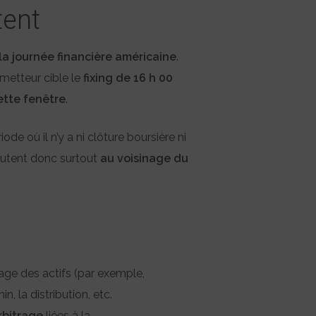
tent
la journée financière américaine
.
metteur cible le
fixing de 16 h 00
ette fenêtre
.
riode où il n’y a ni clôture boursière ni
rcutent donc surtout
au voisinage du
ge des actifs (par exemple,
n, la distribution, etc.
rbitrage
liées à la