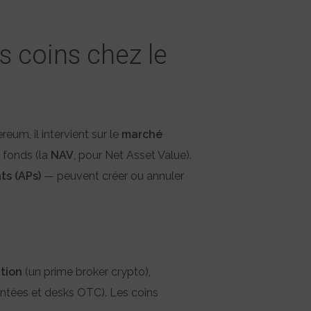
es coins chez le
eum, il intervient sur le
marché
e fonds (la
NAV
, pour Net Asset Value).
ts (APs)
— peuvent créer ou annuler
tion
(un prime broker crypto),
tées et desks OTC). Les coins