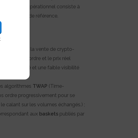
n). L’objectif opérationnel consiste à
cette valeur de référence.
ns l’achat et la vente de crypto-
 attendu d’un ordre et le prix réel
ction) borné et une faible visibilité
Les algorithmes
TWAP
(Time-
os ordre progressivement pour se
le calant sur les volumes échangés.) ;
correspondant aux
baskets
publiés par