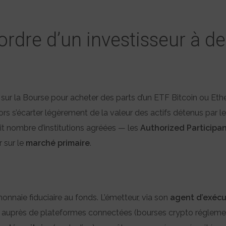
l’ordre d’un investisseur à d
sur la Bourse pour acheter des parts d’un ETF Bitcoin ou Ether
alors s’écarter légèrement de la valeur des actifs détenus par l
tit nombre d’institutions agréées — les
Authorized Participan
 sur le
marché primaire
.
 monnaie fiduciaire au fonds. L’émetteur, via son
agent d’exécu
auprès de plateformes connectées (bourses crypto réglemen