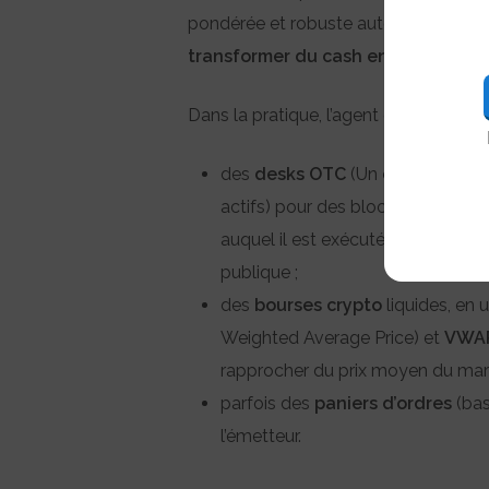
pondérée et robuste autour de
16 h 
transformer du cash en coins
à un c
Dans la pratique, l’agent d’exécution r
des
desks OTC
(Un
desk OTC
(Ov
actifs) pour des blocs important
auquel il est exécuté, causée par l
publique ;
des
bourses crypto
liquides, en 
Weighted Average Price) et
VWA
rapprocher du prix moyen du march
parfois des
paniers d’ordres
(bas
l’émetteur.