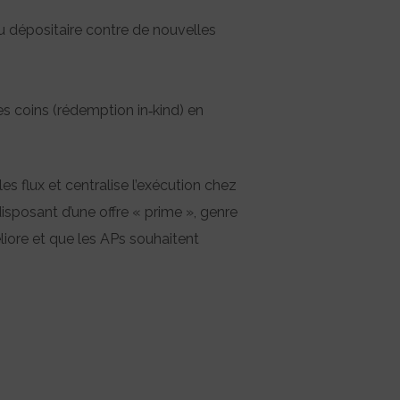
 dépositaire contre de nouvelles
es coins (rédemption in‑kind) en
es flux et centralise l’exécution chez
posant d’une offre « prime », genre
iore et que les APs souhaitent