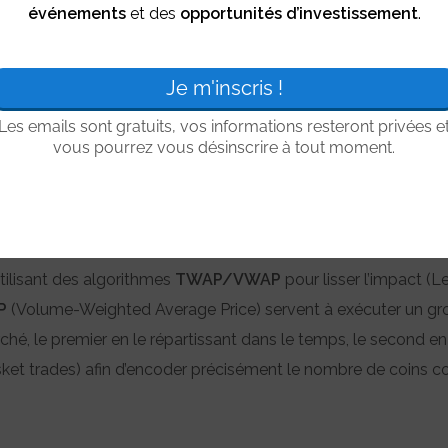
événements
et des
opportunités d’investissement
.
00 heure de New York
, souvent appelée le « fixing » américai
oût total (prix d’exécution + frais)
le plus proche possible
de 
épartit les ordres sur plusieurs canaux :
er-The-Counter) est une structure ou un service spécialisé da
s avec un
slippage
(Le
slippage
est la différence entre le prix
a variation rapide de l’offre et de la demande pendant la transa
utilisant des algorithmes
TWAP/VWAP
pour lisser l’impact (
P
(Volume-Weighted Average Price) servent à exécuter un gr
é, le premier en le répartissant dans le temps, le second en 
ket trades) afin d’encoder précisément le nombre de coins 