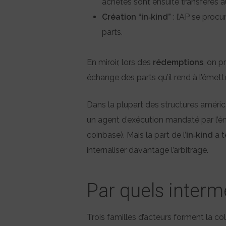
achetés sont ensuite transférés 
Création “in‑kind”
: l’AP se proc
parts.
En miroir, lors des
rédemptions
, on p
échange des parts qu’il rend à l’émette
Dans la plupart des structures américa
un agent d’exécution mandaté par l’
coinbase). Mais la part de l’
in‑kind
a t
internaliser davantage l’arbitrage.
Par quels intermé
Trois familles d’acteurs forment la col