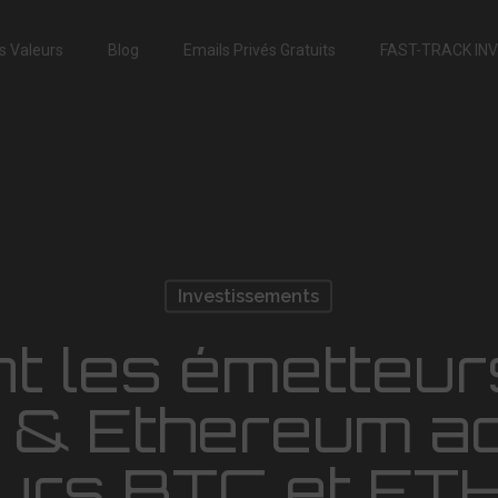
s Valeurs
Blog
Emails Privés Gratuits
FAST-TRACK IN
Investissements
 les émetteur
n & Ethereum a
eurs BTC et ETH