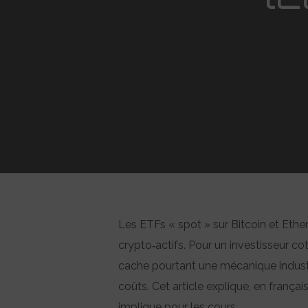
Les ETFs « spot » sur Bitcoin et Ether
crypto‑actifs. Pour un investisseur co
Hit enter to search or ESC to close
cache pourtant une mécanique industri
coûts. Cet article explique, en français 
implique pour les cours.