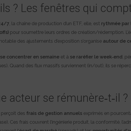
ls ? Les fenêtres qui comp
24/7
, la chaîne de production d’un ETF, elle, est
rythmée par 
offs)
pour soumettre leurs ordres de création/rédemption. L’é
 notable des ajustements d’exposition s’organise
autour de c
se concentrer en semaine
et à
se raréfier le week‑end
, pé
ues). Quand des flux massifs surviennent (in/out), ils se répe
acteur se rémunère‑t‑il ?
perçoit des
frais de gestion annuels
exprimés en pourcenta
). Ces frais couvrent l’ingénierie produit, la conformité, l’admi
agnent l’
écart de marché
(spreads) et les
opportunités d’a