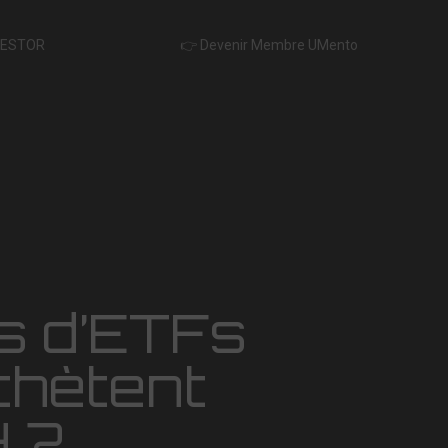
VESTOR
👉 Devenir Membre UMento
s d’ETFs
chètent
 ?