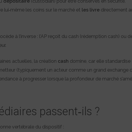
au
dépositaire
(custodian) pour être conservés en sécurité.
ure lui‑même les coins sur le marché et
les livre
directement au
rocède à l’inverse : l’AP reçoit du cash (rédemption cash) ou d
ur.
ines actuelles, la création
cash
domine, car elle standardise l
émetteur (typiquement un acteur comme un grand exchange dis
endance à progresser lorsque la profondeur de marché s’amél
diaires passent‑ils ?
onne vertébrale du dispositif :