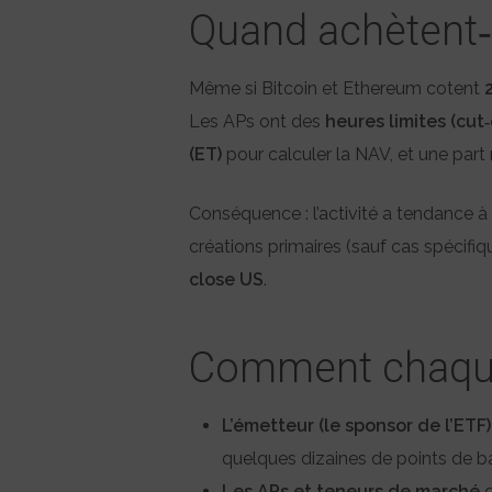
Quand achètent‑i
Même si Bitcoin et Ethereum cotent
Les APs ont des
heures limites (cut‑
(ET)
pour calculer la NAV, et une part
Conséquence : l’activité a tendance à
créations primaires (sauf cas spécifiq
close US
.
Comment chaque 
L’émetteur (le sponsor de l’ETF)
quelques dizaines de points de base
Les APs et teneurs de marché
g