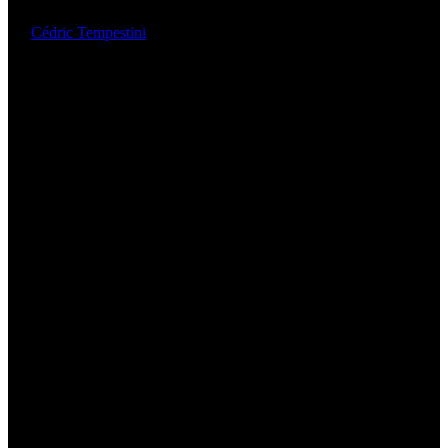
By
Cédric Tempestini
30/06/2021