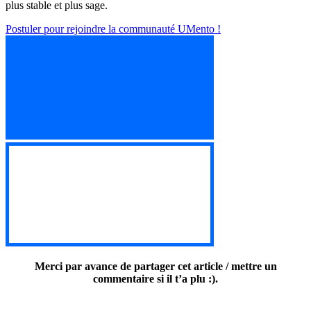
plus stable et plus sage.
Postuler pour rejoindre la communauté UMento !
re la communauté UMento !
re la communauté UMento !
Merci par avance de partager cet article / mettre un
commentaire si il t’a plu :).