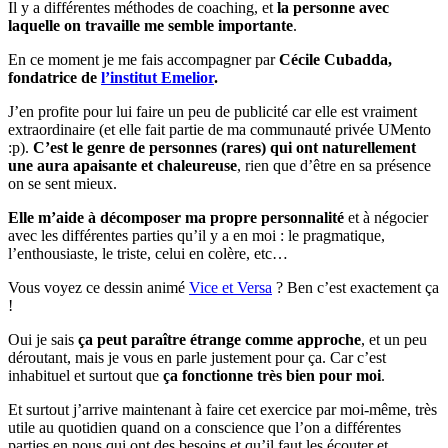
Il y a différentes méthodes de coaching, et
la personne avec
laquelle on travaille me semble importante
.
En ce moment je me fais accompagner par
Cécile Cubadda,
fondatrice de
l’institut Emelior
.
J’en profite pour lui faire un peu de publicité car elle est vraiment
extraordinaire (et elle fait partie de ma communauté privée UMento
:p).
C’est le genre de personnes (rares) qui ont naturellement
une aura apaisante et chaleureuse
, rien que d’être en sa présence
on se sent mieux.
Elle m’aide à décomposer ma propre personnalité
et à négocier
avec les différentes parties qu’il y a en moi : le pragmatique,
l’enthousiaste, le triste, celui en colère, etc…
Vous voyez ce dessin animé
Vice et Versa
? Ben c’est exactement ça
!
Oui je sais
ça peut paraître étrange comme approche
, et un peu
déroutant, mais je vous en parle justement pour ça. Car c’est
inhabituel et surtout que
ça fonctionne très bien pour moi
.
Et surtout j’arrive maintenant à faire cet exercice par moi-même, très
utile au quotidien quand on a conscience que l’on a différentes
parties en nous qui ont des besoins et qu’il faut les écouter et