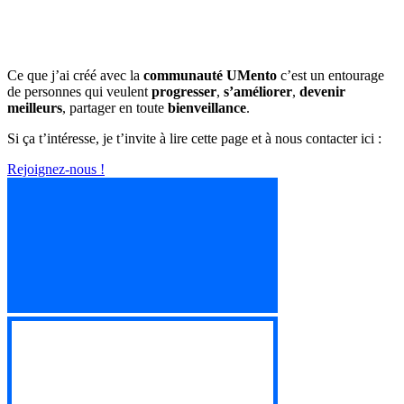
Ce que j’ai créé avec la
communauté UMento
c’est un entourage
de personnes qui veulent
progresser
,
s’améliorer
,
devenir
meilleurs
, partager en toute
bienveillance
.
Si ça t’intéresse, je t’invite à lire cette page et à nous contacter ici :
Rejoignez-nous !
nez-nous !
nez-nous !